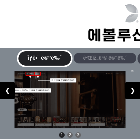
ìƒë‹¨ ë©”ë‰´
ê²Œìž„ë°© ë©”ë‰´
❮
❯
1
2
3