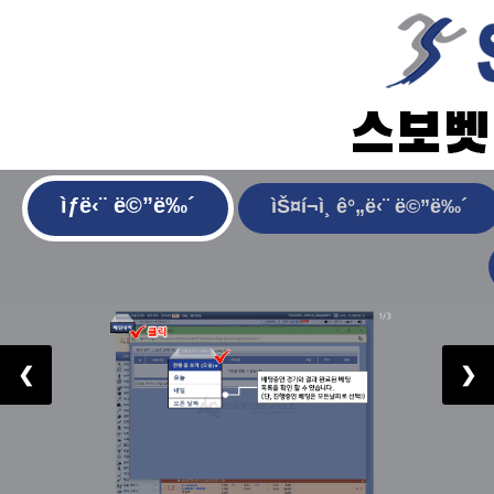
ìƒë‹¨ ë©”ë‰´
ìŠ¤í¬ì¸ ê°„ë‹¨ ë©”ë‰´
❮
❯